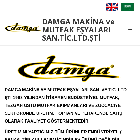
Damga
DAMGA MAKİNA ve
Makina
MUTFAK EŞYALARI
SAN.TİC.LTD.ŞTİ
DAMGA MAKİNA VE MUTFAK EŞYALARI SAN. VE TİC. LTD.
ŞTİ 1998 YILINDAN İTİBAREN ENDÜSTRİYEL MUTFAK,
TEZGAH ÜSTÜ MUTFAK EKİPMANLARI VE ZÜCCACİYE
SEKTÖRÜNDE ÜRETİM, TOPTAN VE PERAKENDE SATIŞ
OLARAK FAALİYET GÖSTERMEKTEDİR.
ÜRETİMİNi YAPTIĞIMIZ TÜM ÜRÜNLER ENDÜSTRİYEL (
SANAYİ TİP) KULLANIMI İÇİNDİR.EV ÜRÜNÜ DEĞİLDİR.