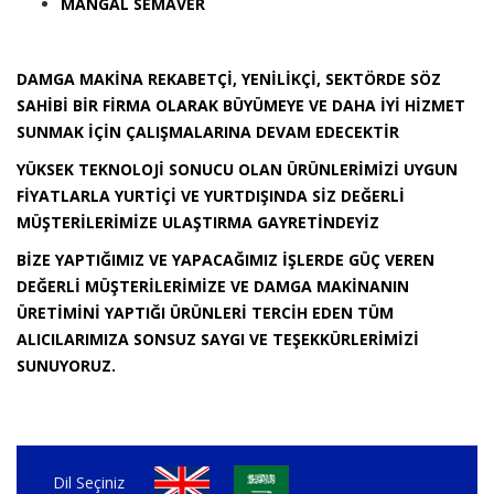
MANGAL SEMAVER
DAMGA MAKİNA REKABETÇİ, YENİLİKÇİ, SEKTÖRDE SÖZ
SAHİBİ BİR FİRMA OLARAK BÜYÜMEYE VE DAHA İYİ HİZMET
SUNMAK İÇİN ÇALIŞMALARINA DEVAM EDECEKTİR
YÜKSEK TEKNOLOJİ SONUCU OLAN ÜRÜNLERİMİZİ UYGUN
FİYATLARLA YURTİÇİ VE YURTDIŞINDA SİZ DEĞERLİ
MÜŞTERİLERİMİZE ULAŞTIRMA GAYRETİNDEYİZ
BİZE YAPTIĞIMIZ VE YAPACAĞIMIZ İŞLERDE GÜÇ VEREN
DEĞERLİ MÜŞTERİLERİMİZE VE DAMGA MAKİNANIN
ÜRETİMİNİ YAPTIĞI ÜRÜNLERİ TERCİH EDEN TÜM
ALICILARIMIZA SONSUZ SAYGI VE TEŞEKKÜRLERİMİZİ
SUNUYORUZ.
Dil Seçiniz