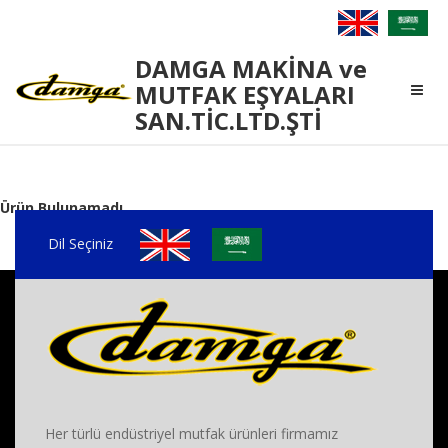
Damga
DAMGA MAKİNA ve
Makina
MUTFAK EŞYALARI
SAN.TİC.LTD.ŞTİ
Ürün Bulunamadı
Dil Seçiniz
Her türlü endüstriyel mutfak ürünleri firmamız